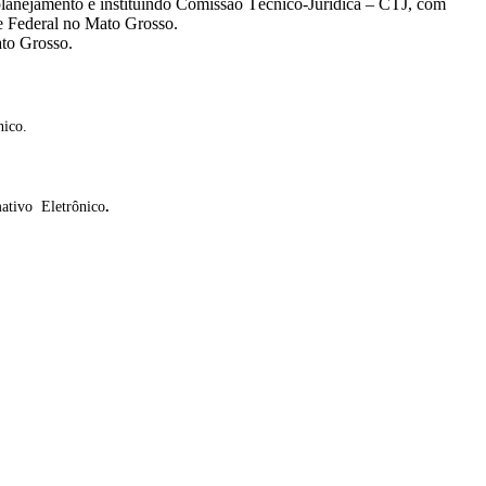
 planejamento e instituindo Comissão Técnico-Jurídica – CTJ, com
a e Federal no Mato Grosso.
ato Grosso.
nico.
mativo Eletrônico
.