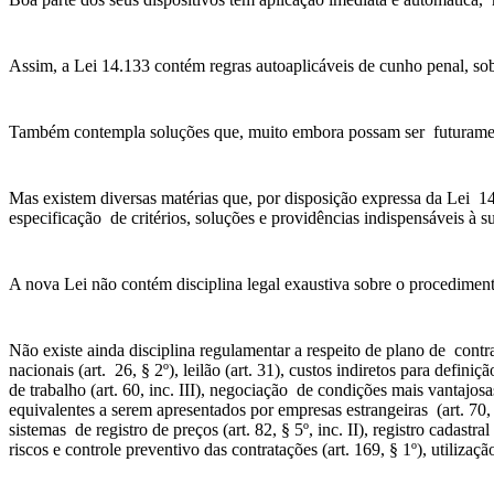
Assim, a Lei 14.133 contém regras autoaplicáveis de cunho penal, so
Também contempla soluções que, muito embora possam ser futuramente
Mas existem diversas matérias que, por disposição expressa da Lei 1
especificação de critérios, soluções e providências indispensáveis à s
A nova Lei não contém disciplina legal exaustiva sobre o procedimen
Não existe ainda disciplina regulamentar a respeito de plano de contrat
nacionais (art. 26, § 2º), leilão (art. 31), custos indiretos para def
de trabalho (art. 60, inc. III), negociação de condições mais vantajos
equivalentes a serem apresentados por empresas estrangeiras (art. 70, p
sistemas de registro de preços (art. 82, § 5º, inc. II), registro cadastr
riscos e controle preventivo das contratações (art. 169, § 1º), utilizaç