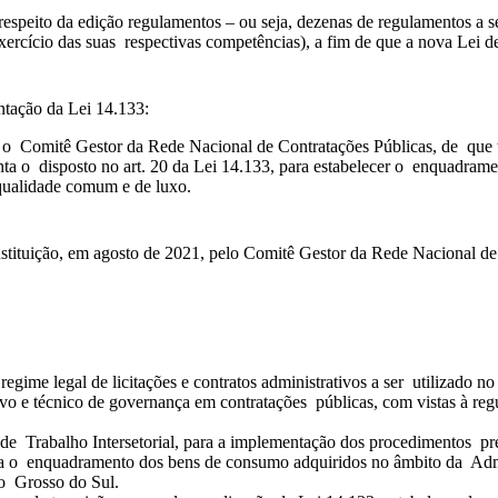
speito da edição regulamentos – ou seja, dezenas de regulamentos a se
exercício das suas respectivas competências), a fim de que a nova Lei 
entação da Lei 14.133:
 o Comitê Gestor da Rede Nacional de Contratações Públicas, de que tr
ta o disposto no art. 20 da Lei 14.133, para estabelecer o enquadram
e qualidade comum e de luxo.
instituição, em agosto de 2021, pelo Comitê Gestor da Rede Nacional de
egime legal de licitações e contratos administrativos a ser utilizado 
ivo e técnico de governança em contratações públicas, com vistas à r
 de Trabalho Intersetorial, para a implementação dos procedimentos p
a o enquadramento dos bens de consumo adquiridos no âmbito da Admin
to Grosso do Sul.