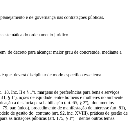
 planejamento e de governança nas contratações públicas.
 sistemática do ordenamento jurídico.
dem de decreto para alcançar maior grau de concretude, mediante a
– é que deverá disciplinar de modo específico esse tema.
. 18, Inc. II e § 1º), margens de preferências para bens e serviços
art. 31, § 1º), ações de equidade entre homens e mulheres no ambiente
icação a distância para habilitação (art. 65, § 2º), documentos
. 79, par. único), procedimento de manifestação de interesse (art. 81),
 modelo de gestão do contrato (art. 92, inc. XVIII), práticas de gestão de
ara as licitações públicas (art. 175, § 1º) – dentre outros temas.