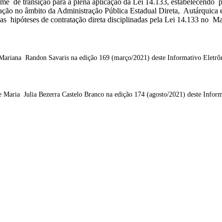
ime de transição para a plena aplicação da Lei 14.133, estabelecendo
atação no âmbito da Administração Pública Estadual Direta, Autárquic
s hipóteses de contratação direta disciplinadas pela Lei 14.133 no M
r Mariana Randon Savaris na edição 169 (março/2021) deste Informativo Eletrô
e Maria Julia Bezerra Castelo Branco na edição 174 (agosto/2021) deste Infor