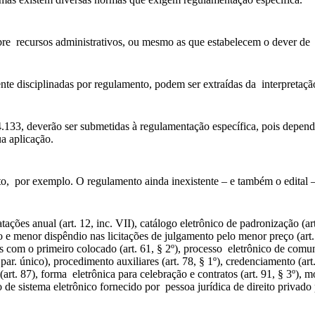
bre recursos administrativos, ou mesmo as que estabelecem o dever de
 disciplinadas por regulamento, podem ser extraídas da interpretação
4.133, deverão ser submetidas à regulamentação específica, pois depen
ua aplicação.
to, por exemplo. O regulamento ainda inexistente – e também o edital 
ações anual (art. 12, inc. VII), catálogo eletrônico de padronização (art
inição e menor dispêndio nas licitações de julgamento pelo menor preço (
as com o primeiro colocado (art. 61, § 2º), processo eletrônico de comun
ar. único), procedimento auxiliares (art. 78, § 1º), credenciamento (art
al (art. 87), forma eletrônica para celebração e contratos (art. 91, § 3º),
ão de sistema eletrônico fornecido por pessoa jurídica de direito privado p