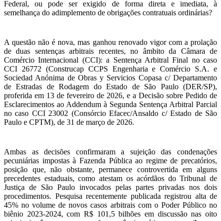
Federal, ou pode ser exigido de forma direta e imediata, à
semelhança do adimplemento de obrigações contratuais ordinárias?
A questão não é nova, mas ganhou renovado vigor com a prolação
de duas sentenças arbitrais recentes, no âmbito da Câmara de
Comércio Internacional (CCI): a Sentença Arbitral Final no caso
CCI 26772 (Construcap CCPS Engenharia e Comércio S.A. e
Sociedad Anónima de Obras y Servicios Copasa c/ Departamento
de Estradas de Rodagem do Estado de São Paulo (DER/SP),
proferida em 13 de fevereiro de 2026, e a Decisão sobre Pedido de
Esclarecimentos ao Addendum à Segunda Sentença Arbitral Parcial
no caso CCI 23002 (Consórcio Efacec/Ansaldo c/ Estado de São
Paulo e CPTM), de 31 de março de 2026.
Ambas as decisões confirmaram a sujeição das condenações
pecuniárias impostas à Fazenda Pública ao regime de precatórios,
posição que, não obstante, permanece controvertida em alguns
precedentes estaduais, como atestam os acórdãos do Tribunal de
Justiça de São Paulo invocados pelas partes privadas nos dois
procedimentos. Pesquisa recentemente publicada registrou alta de
45% no volume de novos casos arbitrais com o Poder Público no
biênio 2023-2024, com R$ 101,5 bilhões em discussão nas oito