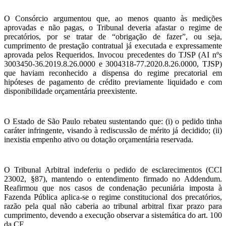
O Consórcio argumentou que, ao menos quanto às medições
aprovadas e não pagas, o Tribunal deveria afastar o regime de
precatórios, por se tratar de “obrigação de fazer”, ou seja,
cumprimento de prestação contratual já executada e expressamente
aprovada pelos Requeridos. Invocou precedentes do TJSP (AI nºs
3003450-36.2019.8.26.0000 e 3004318-77.2020.8.26.0000, TJSP)
que haviam reconhecido a dispensa do regime precatorial em
hipóteses de pagamento de crédito previamente liquidado e com
disponibilidade orçamentária preexistente.
O Estado de São Paulo rebateu sustentando que: (i) o pedido tinha
caráter infringente, visando à rediscussão de mérito já decidido; (ii)
inexistia empenho ativo ou dotação orçamentária reservada.
O Tribunal Arbitral indeferiu o pedido de esclarecimentos (CCI
23002, §87), mantendo o entendimento firmado no Addendum.
Reafirmou que nos casos de condenação pecuniária imposta à
Fazenda Pública aplica-se o regime constitucional dos precatórios,
razão pela qual não caberia ao tribunal arbitral fixar prazo para
cumprimento, devendo a execução observar a sistemática do art. 100
da CF.