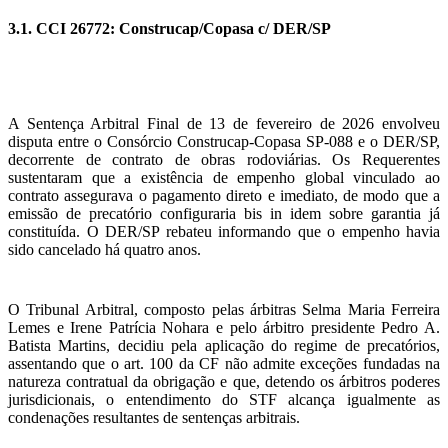
3.1. CCI 26772: Construcap/Copasa c/ DER/SP
A Sentença Arbitral Final de 13 de fevereiro de 2026 envolveu
disputa entre o Consórcio Construcap-Copasa SP-088 e o DER/SP,
decorrente de contrato de obras rodoviárias. Os Requerentes
sustentaram que a existência de empenho global vinculado ao
contrato assegurava o pagamento direto e imediato, de modo que a
emissão de precatório configuraria bis in idem sobre garantia já
constituída. O DER/SP rebateu informando que o empenho havia
sido cancelado há quatro anos.
O Tribunal Arbitral, composto pelas árbitras Selma Maria Ferreira
Lemes e Irene Patrícia Nohara e pelo árbitro presidente Pedro A.
Batista Martins, decidiu pela aplicação do regime de precatórios,
assentando que o art. 100 da CF não admite exceções fundadas na
natureza contratual da obrigação e que, detendo os árbitros poderes
jurisdicionais, o entendimento do STF alcança igualmente as
condenações resultantes de sentenças arbitrais.