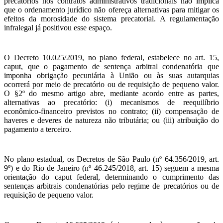
precatórios nos contratos administrativos tradicionais não implica
que o ordenamento jurídico não ofereça alternativas para mitigar os
efeitos da morosidade do sistema precatorial. A regulamentação
infralegal já positivou esse espaço.
O Decreto 10.025/2019, no plano federal, estabelece no art. 15,
caput, que o pagamento de sentença arbitral condenatória que
imponha obrigação pecuniária à União ou às suas autarquias
ocorrerá por meio de precatório ou de requisição de pequeno valor.
O §2º do mesmo artigo abre, mediante acordo entre as partes,
alternativas ao precatório: (i) mecanismos de reequilíbrio
econômico-financeiro previstos no contrato; (ii) compensação de
haveres e deveres de natureza não tributária; ou (iii) atribuição do
pagamento a terceiro.
No plano estadual, os Decretos de São Paulo (nº 64.356/2019, art.
9º) e do Rio de Janeiro (nº 46.245/2018, art. 15) seguem a mesma
orientação do caput federal, determinando o cumprimento das
sentenças arbitrais condenatórias pelo regime de precatórios ou de
requisição de pequeno valor.