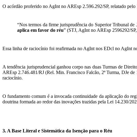
O acórdão proferido no AgInt no AREsp 2.596.292/SP, relatado pelo
“Nos termos da firme jurisprudência do Superior Tribunal de J
aplica em favor do réu
” (STJ, AgInt no AREsp 2596292/SP, 1
Essa linha de raciocínio foi reafirmada no AgInt nos EDcl no AgInt 
A tendência jurisprudencial ganhou corpo nas duas Turmas de Direit
AREsp 2.746.481/RJ (Rel. Min. Francisco Falcão, 2ª Turma, DJe de
raciocínio.
O fundamento comum é a invocada continuidade da aplicação do regi
doutrina formada ao redor das inovações trazidas pela Lei 14.230/2
3.
A Base Literal e Sistemática da Isenção para o Réu