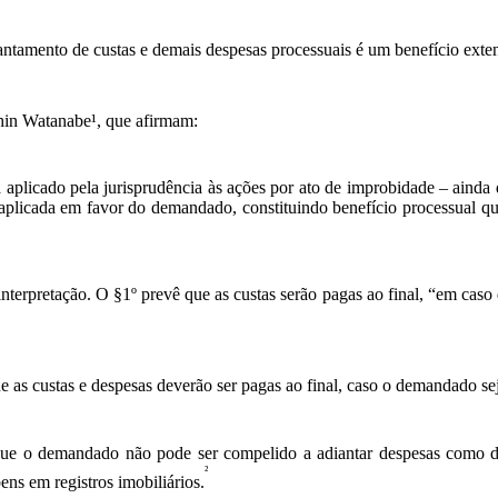
antamento de custas e demais despesas processuais é um benefício exten
shin Watanabe¹, que afirmam:
ra aplicado pela jurisprudência às ações por ato de improbidade – aind
aplicada em favor do demandado, constituindo benefício processual que
interpretação. O §1º prevê que as custas serão pagas ao final, “em caso 
que as custas e despesas deverão ser pagas ao final, caso o demandado se
que o demandado não pode ser compelido a adiantar despesas como de
²
ns em registros imobiliários.