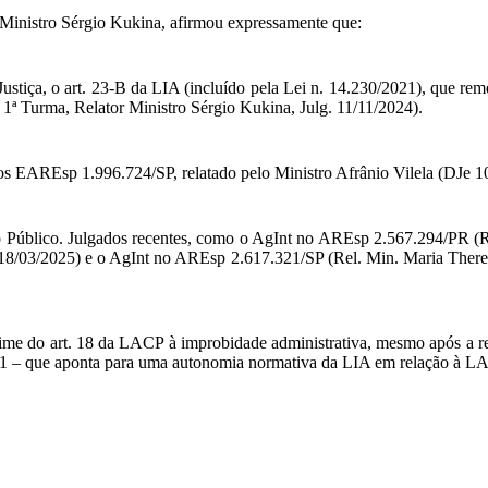
 Ministro Sérgio Kukina, afirmou expressamente que:
ustiça, o art. 23-B da LIA (incluído pela Lei n. 14.230/2021), que re
ª Turma, Relator Ministro Sérgio Kukina, Julg. 11/11/2024).
nos EAREsp 1.996.724/SP, relatado pelo Ministro Afrânio Vilela (DJe 
o Público. Julgados recentes, como o AgInt no AREsp 2.567.294/PR (R
 18/03/2025) e o AgInt no AREsp 2.617.321/SP (Rel. Min. Maria There
me do art. 18 da LACP à improbidade administrativa, mesmo após a ref
021 – que aponta para uma autonomia normativa da LIA em relação à L