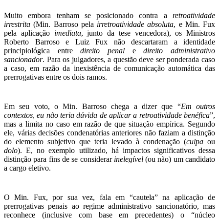
Muito embora tenham se posicionado contra a
retroatividade
irrestrita
(Min. Barroso pela
irretroatividade absoluta
, e Min. Fux
pela aplicação
imediata
, junto da tese vencedora), os Ministros
Roberto Barroso e Luiz Fux não descartaram a identidade
principiológica entre
direito penal
e
direito administrativo
sancionador
. Para os julgadores, a questão deve ser ponderada caso
a caso, em razão da inexistência de comunicação automática das
prerrogativas entre os dois ramos.
Em seu voto, o Min. Barroso chega a dizer que “
Em outros
contextos, eu não teria dúvida de aplicar a retroatividade benéfica
”,
mas a limita no caso em razão de que situação empírica. Segundo
ele, várias decisões condenatórias anteriores não faziam a distinção
do elemento subjetivo que teria levado à condenação (
culpa
ou
dolo
). E, no exemplo utilizado, há impactos significativos dessa
distinção para fins de se considerar
inelegível
(ou não) um candidato
a cargo eletivo.
O Min. Fux, por sua vez, fala em “cautela” na aplicação de
prerrogativas penais ao regime administrativo sancionatório, mas
reconhece (inclusive com base em precedentes) o “núcleo