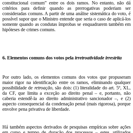
constitucional comum” entre os dois ramos. No entanto, não dá
critérios para definir quando as prerrogativas poderiam ser
consideradas comuns. A partir de uma análise sistemática do voto, é
possível supor que o Ministro entende que seria o caso de aplicá-los
somente quando as condutas ímprobas se enquadrarem também em
hipóteses de crimes comuns.
6. Elementos comuns dos votos pela
irretroatividade irrestrita
Por outro lado, os elementos comuns dos votos que propuseram
maior rigor na identificação entre os ramos, eliminando qualquer
possibilidade de
retroação
, são dois: (1) literalidade do art. 5º, XL,
da CF, que limita a exceção ao direito penal – e, portanto, não
caberia estendê-la ao direito administrativo sancionador –, e (2)
aspecto consequencial da condenação penal (mais rigorosa), porque
envolve pena privativa de liberdade.
Há também aspectos derivados de pesquisas empíricas sobre ações
em curso e tempo de duração dos processos – estes, utilizados