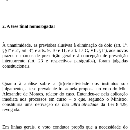
2.
A tese final homologada
l
À unanimidade, as previsões alusivas à eliminação de dolo (art. 1º,
§§1º e 2º, art. 3º, e arts. 9, 10 e 11, e art. 17-C, VII, §1º), aos novos
prazos e marcos de prescrição geral e à concepção de prescrição
intercorrente (art. 23 e respectivos parágrafos), foram julgadas
constitucionais.
Quanto à análise sobre a (ir)retroatividade dos institutos sob
julgamento, a tese prevalente foi aquela proposta no voto do Min.
Alexandre de Moraes, relator do caso. Entendeu-se pela aplicação
imediata aos processos em curso – o que, segundo o Ministro,
constituiria uma derivação da
não ultra-atividade
da Lei 8.429,
revogada.
Em linhas gerais, o voto condutor propôs que a necessidade do