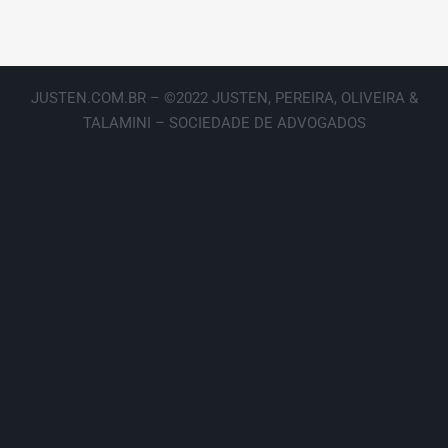
JUSTEN.COM.BR – ©2022 JUSTEN, PEREIRA, OLIVEIRA &
TALAMINI – SOCIEDADE DE ADVOGADOS