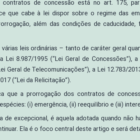
 contratos de concessão está no art. 175, pará
ece que cabe à lei dispor sobre o regime das em
rorrogação, além das condições de caducidade, f
árias leis ordinárias – tanto de caráter geral qua
 a Lei 8.987/1995 (“Lei Geral de Concessões”), a
“Lei Geral de Telecomunicações”), a Lei 12.783/201
17 (“Lei da Relicitação”).
ica que a prorrogação dos contratos de concess
ies: (i) emergência, (ii) reequilíbrio e (iii) inter
de excepcional, é aquela adotada quando não há 
tinuar. Ela é o foco central deste artigo e será det