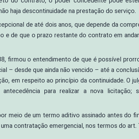
to do contrato, o poder concedente pode esten
não haja descontinuidade na prestação do serviço.
xcepcional de até dois anos, que depende da comp
rso e de que o prazo restante do contrato em andam
338, firmou o entendimento de que é possível pro
ial – desde que ainda não vencido – até a conclu
ação, em respeito ao princípio da continuidade. O 
antecedência para realizar a nova licitação; 
por meio de um termo aditivo assinado antes do fi
 a uma contratação emergencial, nos termos do art. 