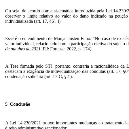
Ou seja, de acordo com a sistemática introduzida pela Lei 14.230/2
observar o limite relativo ao valor do dano indicado na petição
individualizada (art. 17, §6º, I).
Esse é o entendimento de Marçal Justen Filho: “No caso de existênc
valor individual, relacionado com a participação efetiva do sujeito 
de outubro de 2021
. RJ: Forense, 2022, p. 174).
A Tese firmada pelo STJ, portanto, contraria a racionalidade da L
destacam a exigência de individualização das condutas (art. 17, §6
condenação solidária (art. 17-C, §2º).
5. Conclusão
A Lei 14.230/2021 trouxe importantes mudanças ao tratamento leg
direito administrativo sancionador.