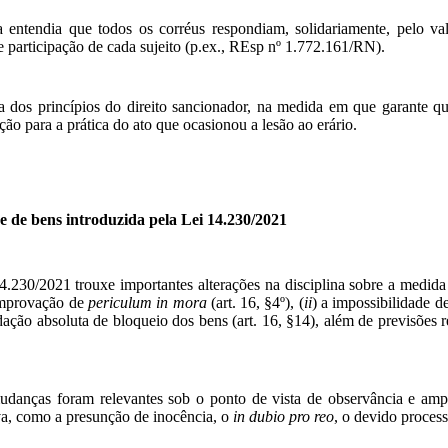
 entendia que todos os corréus respondiam, solidariamente, pelo val
e participação de cada sujeito (p.ex., REsp nº 1.772.161/RN).
 dos princípios do direito sancionador, na medida em que garante qu
o para a prática do ato que ocasionou a lesão ao erário.
de de bens introduzida pela Lei 14.230/2021
.230/2021 trouxe importantes alterações na disciplina sobre a medida 
omprovação de
periculum in mora
(art. 16, §4º), (
ii
) a impossibilidade d
dação absoluta de bloqueio dos bens (art. 16, §14), além de previsões 
mudanças foram relevantes sob o ponto de vista de observância e amp
va, como a presunção de inocência, o
in dubio pro reo
, o devido process