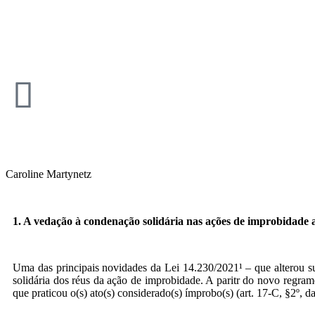
Caroline Martynetz
1. A vedação à condenação solidária nas ações de improbidade a
Uma das principais novidades da Lei 14.230/2021¹ – que alterou s
solidária dos réus da ação de improbidade. A paritr do novo regramen
que praticou o(s) ato(s) considerado(s) ímprobo(s) (art. 17-C, §2º, d