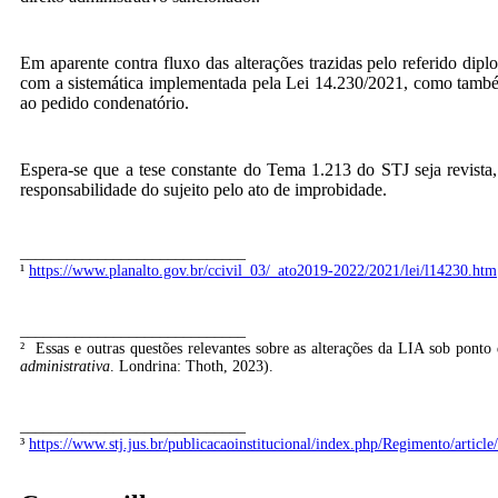
Em aparente contra fluxo das alterações trazidas pelo referido di
com a sistemática implementada pela Lei 14.230/2021, como também
ao pedido condenatório.
Espera-se que a tese constante do Tema 1.213 do STJ seja revista, 
responsabilidade do sujeito pelo ato de improbidade.
_____________________________
¹
https://www.planalto.gov.br/ccivil_03/_ato2019-2022/2021/lei/l14230.htm
_____________________________
² Essas e outras questões relevantes sobre as alterações da LIA sob pont
administrativa
. Londrina: Thoth, 2023).
_____________________________
³
https://www.stj.jus.br/publicacaoinstitucional/index.php/Regimento/articl