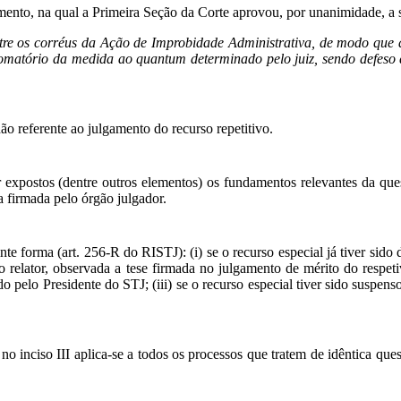
ento, na qual a Primeira Seção da Corte aprovou, por unanimidade, a s
ntre os corréus da Ação de Improbidade Administrativa, de modo que a
 somatório da medida ao quantum determinado pelo juiz, sendo defeso
o referente ao julgamento do recurso repetitivo.
xpostos (dentre outros elementos) os fundamentos relevantes da questã
a firmada pelo órgão julgador.
e forma (art. 256-R do RISTJ): (i) se o recurso especial já tiver sido d
o relator, observada a tese firmada no julgamento de mérito do respeti
do pelo Presidente do STJ; (iii) se o recurso especial tiver sido suspens
no inciso III aplica-se a todos os processos que tratem de idêntica qu