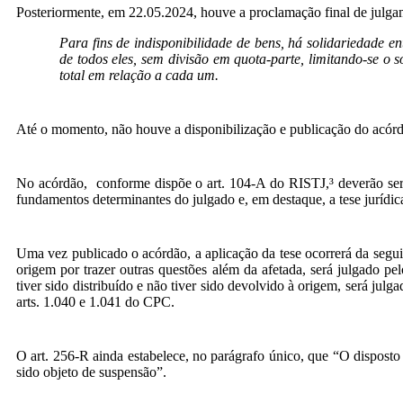
Posteriormente, em 22.05.2024, houve a proclamação final de julgam
Para fins de indisponibilidade de bens, há solidariedade e
de todos eles, sem divisão em quota-parte, limitando-se o
total em relação a cada um.
Até o momento, não houve a disponibilização e publicação do acórdã
No acórdão, conforme dispõe o art. 104-A do RISTJ,³ deverão ser e
fundamentos determinantes do julgado e, em destaque, a tese jurídic
Uma vez publicado o acórdão, a aplicação da tese ocorrerá da seguint
origem por trazer outras questões além da afetada, será julgado pel
tiver sido distribuído e não tiver sido devolvido à origem, será julga
arts. 1.040 e 1.041 do CPC.
O art. 256-R ainda estabelece, no parágrafo único, que “O disposto 
sido objeto de suspensão”.