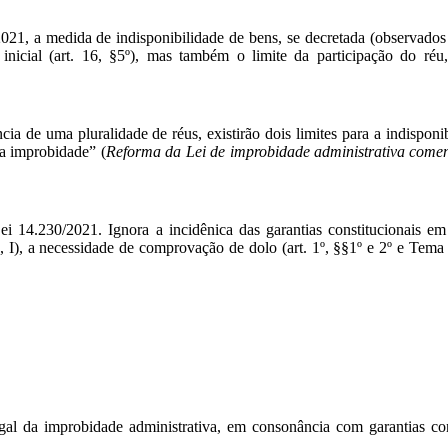
021, a medida de indisponibilidade de bens, se decretada (observados 
 inicial (art. 16, §5º), mas também o limite da participação do ré
ia de uma pluralidade de réus, existirão dois limites para a indispon
da improbidade” (
Reforma da Lei de improbidade administrativa come
ei 14.230/2021. Ignora a incidênica das garantias constitucionais em
º, I), a necessidade de comprovação de dolo (art. 1º, §§1º e 2º e Tem
al da improbidade administrativa, em consonância com garantias cons