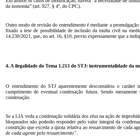
Em ambos os casos de modificação, haverá “a necessidade de fundame
da isonomia” (art. 927, § 4º, do CPC).
Outro modo de revisão do entendimento é mediante a promulgação d
fixado a tese de possibilidade de inclusão da multa civil na me
14.230/2021, que, no art. 16, §10, previu expressamente que a indisp
4. A ilegalidade do Tema 1.213 do STJ: instrumentalidade da m
O entendimento do STJ aparentemente desconsidera o caráter in
cumprimento de eventual condenação futura. Sendo meramente in
condenação.
Se a LIA veda a condenação solidária dos réus na ação de improbidad
bloqueados não poderão responder pelo valor integral da condenaç
constrição que exceda a quota relativa ao ressarcimento de cada age
de cada agente pelo ressarcimento”.