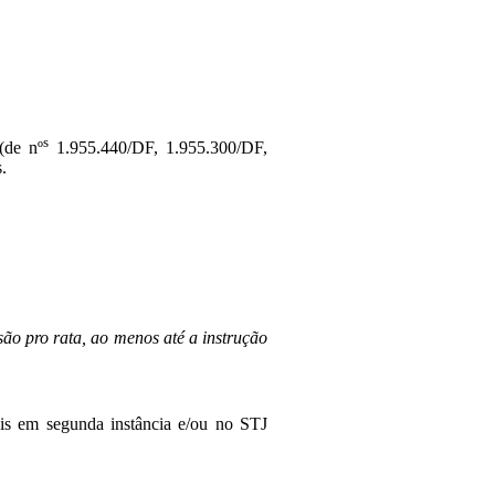
s
(de nº
1.955.440/DF, 1.955.300/DF,
.
são pro rata, ao menos até a instrução
ais em segunda instância e/ou no STJ