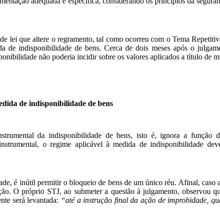
ntação adequada e específica, considerando os princípios da seguranç
e lei que altere o regramento, tal como ocorreu com o Tema Repetiti
dida de indisponibilidade de bens. Cerca de dois meses após o julga
onibilidade não poderia incidir sobre os valores aplicados a título de m
edida de indisponibilidade de bens
strumental da indisponibilidade de bens, isto é, ignora a função
strumental, o regime aplicável à medida de indisponibilidade de
e, é inútil permitir o bloqueio de bens de um único réu. Afinal, caso 
ão. O próprio STJ, ao submeter a questão à julgamento, observou que
nte será levantada:
“até a instrução final da ação de improbidade, q