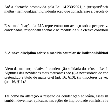
Até a alteração promovida pela Lei 14.230/2021, a jurisprudência
multas), sem qualquer individualização que considerasse a parcela d
Essa modificação da LIA representou um avanço sob a perspectiva
condenados, respondam apenas e na medida da sua efetiva contribuiçã
2. A nova disciplina sobre a medida cautelar de indisponibilida
Além da mudança relativa à condenação solidária dos réus, a Lei 14
Algumas das novidades mais marcantes são (
i
) a necessidade de c
pretendido a título de multa civil (art. 16, §10), (
iii
) hipóteses de ve
(art. 16, §11).²
Tal como na alteração a respeito da condenação solidária, essas 
também devem ser aplicadas nas ações de improbidade administrati