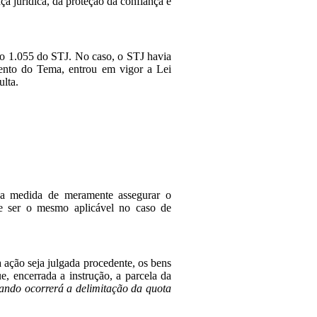
a jurídica, da proteção da confiança e
vo 1.055 do STJ. No caso, o STJ havia
mento do Tema, entrou em vigor a Lei
ulta.
 da medida de meramente assegurar o
ve ser o mesmo aplicável no caso de
a ação seja julgada procedente, os bens
, encerrada a instrução, a parcela da
uando ocorrerá a delimitação da quota