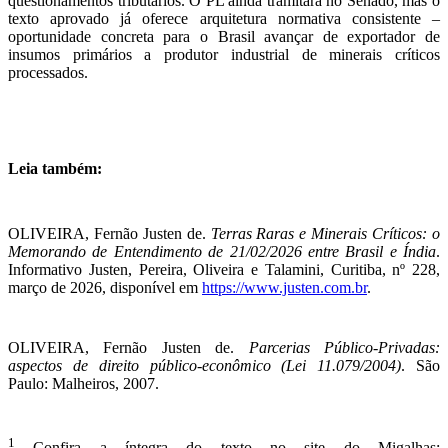
questionamentos tributários. O PL ainda tramitará no Senado, mas o
texto aprovado já oferece arquitetura normativa consistente –
oportunidade concreta para o Brasil avançar de exportador de
insumos primários a produtor industrial de minerais críticos
processados.
Leia também:
OLIVEIRA, Fernão Justen de.
Terras Raras e Minerais Críticos: o
Memorando de Entendimento de 21/02/2026 entre Brasil e Índia
.
Informativo Justen, Pereira, Oliveira e Talamini, Curitiba, nº 228,
março de 2026, disponível em
https://www.justen.com.br
.
OLIVEIRA, Fernão Justen de.
Parcerias Público-Privadas:
aspectos de direito público-econômico (Lei 11.079/2004)
. São
Paulo: Malheiros, 2007.
1
Confira a íntegra do texto no site do Migalhas: