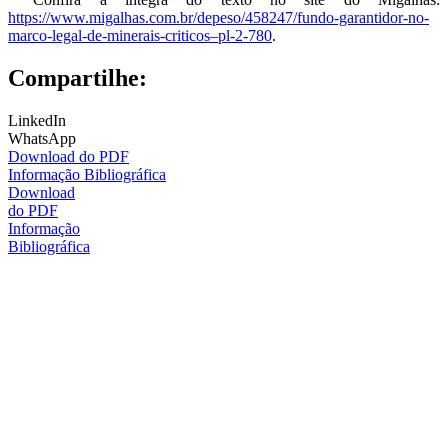
https://www.migalhas.com.br/depeso/458247/fundo-garantidor-no-
marco-legal-de-minerais-criticos–pl-2-780
.
Compartilhe:
LinkedIn
WhatsApp
Download do PDF
Informação Bibliográfica
Download
do PDF
Informação
Bibliográfica