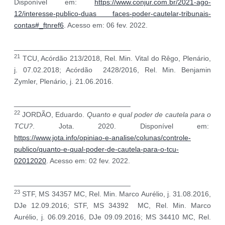
Disponível em:
https://www.conjur.com.br/2021-ago-
12/interesse-publico-duas faces-poder-cautelar-tribunais-
contas#_ftnref6
. Acesso em: 06 fev. 2022.
_____________________________
21
TCU, Acórdão 213/2018, Rel. Min. Vital do Rêgo, Plenário,
j. 07.02.2018; Acórdão 2428/2016, Rel. Min. Benjamin
Zymler, Plenário, j. 21.06.2016.
_____________________________
22
JORDÃO, Eduardo.
Quanto e qual poder de cautela para o
TCU?
. Jota. 2020. Disponível em:
https://www.jota.info/opiniao-e-analise/colunas/controle-
publico/quanto-e-qual-poder-de-cautela-para-o-tcu-
02012020
. Acesso em: 02 fev. 2022.
_____________________________
23
STF, MS 34357 MC, Rel. Min. Marco Aurélio, j. 31.08.2016,
DJe 12.09.2016; STF, MS 34392 MC, Rel. Min. Marco
Aurélio, j. 06.09.2016, DJe 09.09.2016; MS 34410 MC, Rel.