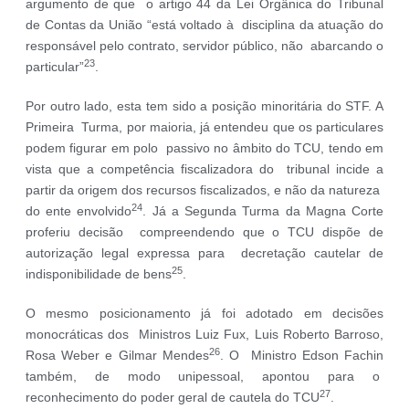
argumento de que o artigo 44 da Lei Orgânica do Tribunal
de Contas da União “está voltado à disciplina da atuação do
responsável pelo contrato, servidor público, não abarcando o
23
particular”
.
Por outro lado, esta tem sido a posição minoritária do STF. A
Primeira Turma, por maioria, já entendeu que os particulares
podem figurar em polo passivo no âmbito do TCU, tendo em
vista que a competência fiscalizadora do tribunal incide a
partir da origem dos recursos fiscalizados, e não da natureza
24
do ente envolvido
. Já a Segunda Turma da Magna Corte
proferiu decisão compreendendo que o TCU dispõe de
autorização legal expressa para decretação cautelar de
25
indisponibilidade de bens
.
O mesmo posicionamento já foi adotado em decisões
monocráticas dos Ministros Luiz Fux, Luis Roberto Barroso,
26
Rosa Weber e Gilmar Mendes
. O Ministro Edson Fachin
também, de modo unipessoal, apontou para o
27
reconhecimento do poder geral de cautela do TCU
.