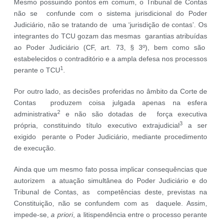
Mesmo possuindo pontos em comum, o Tribunal de Contas
não se confunde com o sistema jurisdicional do Poder
Judiciário, não se tratando de uma ‘jurisdição de contas’. Os
integrantes do TCU gozam das mesmas garantias atribuídas
ao Poder Judiciário (CF, art. 73, § 3º), bem como são
estabelecidos o contraditório e a ampla defesa nos processos
1
perante o TCU
.
Por outro lado, as decisões proferidas no âmbito da Corte de
Contas produzem coisa julgada apenas na esfera
2
administrativa
e não são dotadas de força executiva
3
própria, constituindo título executivo extrajudicial
a ser
exigido perante o Poder Judiciário, mediante procedimento
de execução.
Ainda que um mesmo fato possa implicar consequências que
autorizem a atuação simultânea do Poder Judiciário e do
Tribunal de Contas, as competências deste, previstas na
Constituição, não se confundem com as daquele. Assim,
impede-se,
a priori
, a litispendência entre o processo perante