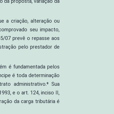
o da proposta, variação da
e a criação, alteração ou
 comprovado seu impacto,
445/07 prevê o repasse aos
istração pelo prestador de
mbém é fundamentada pelos
íncipe é toda determinação
rato administrativo.⁸ Sua
93, e o art. 124, inciso II,
ação da carga tributária é