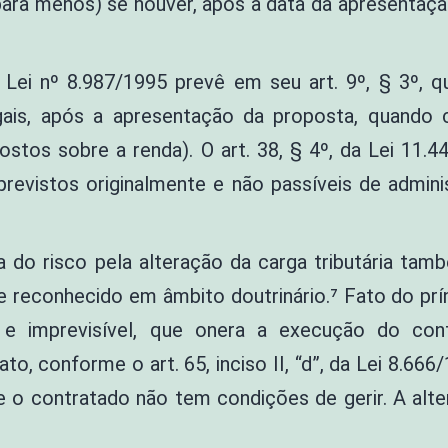
para menos) se houver, após a data da apresentaçã
ei nº 8.987/1995 prevê em seu art. 9º, § 3º, qu
egais, após a apresentação da proposta, quando
postos sobre a renda). O art. 38, § 4º, da Lei 11.
previstos originalmente e não passíveis de admin
a do risco pela alteração da carga tributária ta
me reconhecido em âmbito doutrinário.⁷ Fato do pr
ta e imprevisível, que onera a execução do cont
, conforme o art. 65, inciso II, “d”, da Lei 8.666/19
e o contratado não tem condições de gerir. A alter