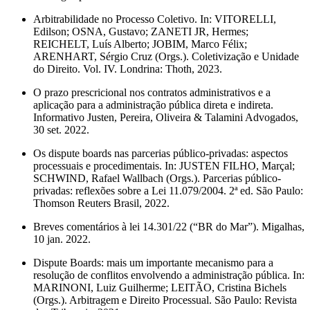
Arbitrabilidade no Processo Coletivo. In: VITORELLI,
Edilson; OSNA, Gustavo; ZANETI JR, Hermes;
REICHELT, Luís Alberto; JOBIM, Marco Félix;
ARENHART, Sérgio Cruz (Orgs.). Coletivização e Unidade
do Direito. Vol. IV. Londrina: Thoth, 2023.
O prazo prescricional nos contratos administrativos e a
aplicação para a administração pública direta e indireta.
Informativo Justen, Pereira, Oliveira & Talamini Advogados,
30 set. 2022.
Os dispute boards nas parcerias público-privadas: aspectos
processuais e procedimentais. In: JUSTEN FILHO, Marçal;
SCHWIND, Rafael Wallbach (Orgs.). Parcerias público-
privadas: reflexões sobre a Lei 11.079/2004. 2ª ed. São Paulo:
Thomson Reuters Brasil, 2022.
Breves comentários à lei 14.301/22 (“BR do Mar”). Migalhas,
10 jan. 2022.
Dispute Boards: mais um importante mecanismo para a
resolução de conflitos envolvendo a administração pública. In:
MARINONI, Luiz Guilherme; LEITÃO, Cristina Bichels
(Orgs.). Arbitragem e Direito Processual. São Paulo: Revista