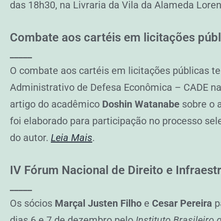
das 18h30, na Livraria da Vila da Alameda Lore
Combate aos cartéis em licitações públ
_____
O combate aos cartéis em licitações públicas t
Administrativo de Defesa Econômica – CADE na 
artigo do acadêmico
Doshin Watanabe
sobre o a
foi elaborado para participação no processo se
do autor.
Leia Mais
.
IV Fórum Nacional de Direito e Infraest
_____
Os sócios
Marçal Justen Filho
e
Cesar Pereira
p
dias 6 e 7 de dezembro pelo
Instituto Brasileiro