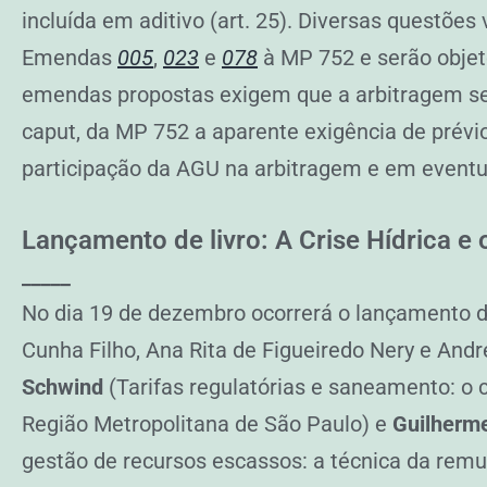
incluída em aditivo (art. 25). Diversas questõe
Emendas
005
,
023
e
078
à MP 752 e serão obje
emendas propostas exigem que a arbitragem seja 
caput, da MP 752 a aparente exigência de prév
participação da AGU na arbitragem e em eventu
Lançamento de livro: A Crise Hídrica e
_____
No dia 19 de dezembro ocorrerá o lançamento d
Cunha Filho, Ana Rita de Figueiredo Nery e Andr
Schwind
(Tarifas regulatórias e saneamento: o 
Região Metropolitana de São Paulo) e
Guilherme
gestão de recursos escassos: a técnica da remun