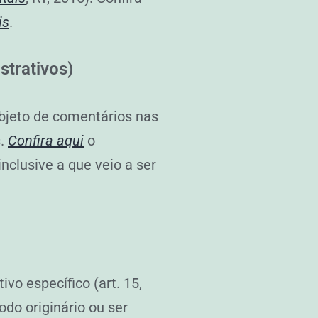
is
.
strativos)
bjeto de comentários nas
s.
Confira aqui
o
nclusive a que veio a ser
vo específico (art. 15,
odo originário ou ser