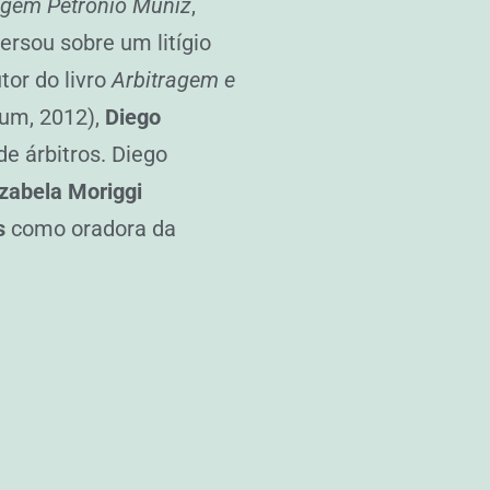
ragem Petrônio Muniz
,
rsou sobre um litígio
tor do livro
Arbitragem e
rum, 2012),
Diego
e árbitros. Diego
Izabela Moriggi
s
como oradora da