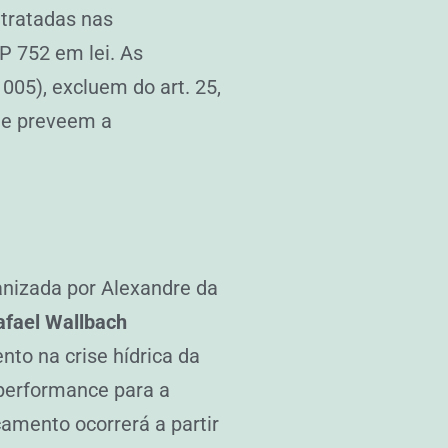
 tratadas nas
P 752 em lei. As
005), excluem do art. 25,
) e preveem a
anizada por Alexandre da
afael Wallbach
to na crise hídrica da
 performance para a
çamento ocorrerá a partir