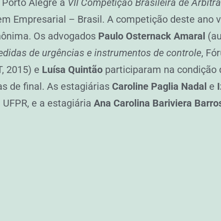
m Porto Alegre a
VII Competição Brasileira de Arbit
Empresarial – Brasil. A competição deste ano ve
 anônima. Os advogados
Paulo Osternack Amaral
(au
didas de urgências e instrumentos de controle
, Fó
T, 2015) e
Luísa Quintão
participaram na condição d
 de final. As estagiárias
Caroline Paglia Nadal
e
 UFPR, e a estagiária
Ana Carolina Bariviera Barro