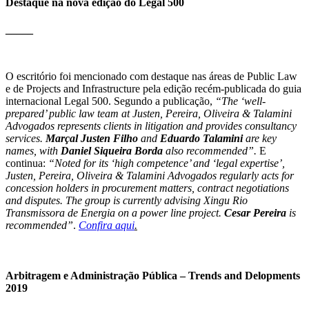
Destaque na nova edição do Legal 500
_____
O escritório foi mencionado com destaque nas áreas de Public Law
e de Projects and Infrastructure pela edição recém-publicada do guia
internacional Legal 500. Segundo a publicação,
“The ‘well-
prepared’ public law team at Justen, Pereira, Oliveira & Talamini
Advogados represents clients in litigation and provides consultancy
services.
Marçal Justen Filho
and
Eduardo Talamini
are key
names, with
Daniel Siqueira Borda
also recommended”.
E
continua:
“Noted for its ‘high competence’ and ‘legal expertise’,
Justen, Pereira, Oliveira & Talamini Advogados regularly acts for
concession holders in procurement matters, contract negotiations
and disputes. The group is currently advising Xingu Rio
Transmissora de Energia on a power line project.
Cesar Pereira
is
recommended”
.
Confira aqui
.
Arbitragem e Administração Pública – Trends and Delopments
2019