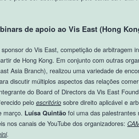
ebinars de apoio ao Vis East (Hong Kon
d sponsor do Vis East, competição de arbitragem in
a partir de Hong Kong. Em conjunto com outras org
ast Asia Branch), realizou uma variedade de encon
ara discutir múltiplos aspectos das relações come
ntegrante do Board of Directors da Vis East Found
oferecido pelo
escritório
sobre direito aplicável e ar
de março.
Luísa Quintão
foi uma das palestrantes 
eis nos canais de YouTube dos organizadores:
CA
ini
.