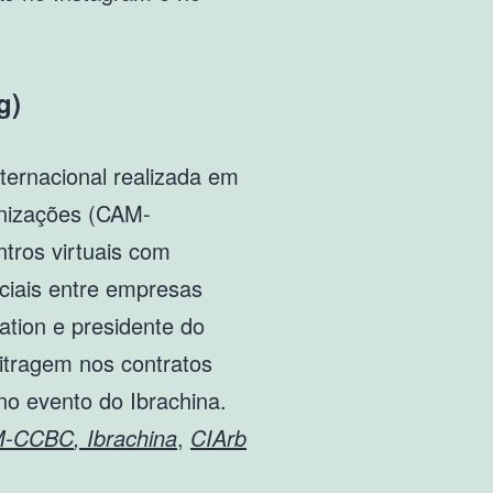
g)
ternacional realizada em
anizações (CAM-
tros virtuais com
rciais entre empresas
ation e presidente do
bitragem nos contratos
no evento do Ibrachina.
M-CCBC
,
Ibrachina
,
CIArb