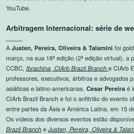
YouTube.
Arbitragem Internacional: série de w
_____
A
Justen, Pereira, Oliveira & Talamini
foi gol
março, na sua 18ª edição (2ª edição virtual), 
CCBC,
Ibrachina
,
CIArb Brazil Branch
e CIArb E
professores, executivos, árbitros e advogados p
asiáticas e latino-americanas.
Cesar Pereira
é i
CIArb Brazil Branch e foi o anfitrião do evento 
entre partes da Ásia e América Latina, em 15 
Os vídeos dos diversos eventos estão disponív
Brazil Branch
e
Justen, Pereira, Oliveira & Talam