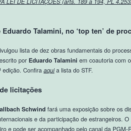
EI DE LICITAÇÕES (arts. 189 a 194, PL 4.253
 Eduardo Talamini, no ‘top ten’ de pro
vulgou lista de dez obras fundamentais do processo
escrito por
Eduardo Talamini
em coautoria com o
ª edição. Confira
aqui
a lista do STF.
de licitações
allbach Schwind
fará uma exposição sobre os dis
 internacionais e da participação de estrangeiros. 
neiro e pode ser acompanhado pelo canal da PGM-