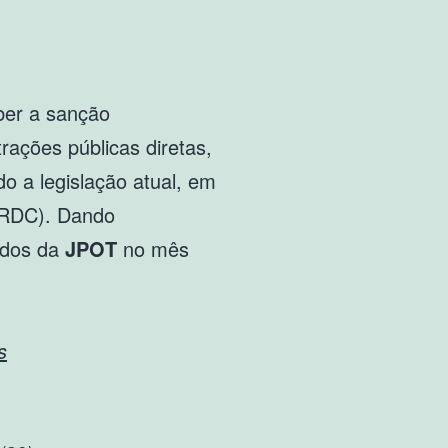
ber a sanção
rações públicas diretas,
do a legislação atual, em
o RDC). Dando
zados da
JPOT
no mês
s