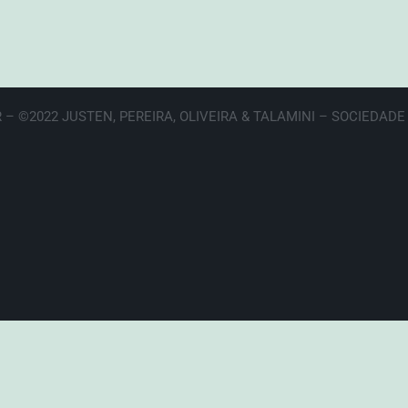
 – ©2022 JUSTEN, PEREIRA, OLIVEIRA & TALAMINI – SOCIEDAD