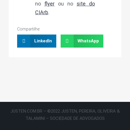
no
flyer
ou no
site do
CIArb
.
Compartilhe:
LinkedIn
WhatsApp
JUSTEN.COM.BR – ©2022 JUSTEN, PEREIRA, OLIVEIRA &
TALAMINI – SOCIEDADE DE ADVOGADOS