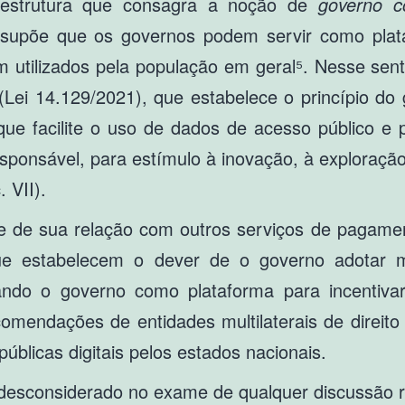
raestrutura que consagra a noção de
governo c
ssupõe que os governos podem servir como plat
em utilizados pela população em geral⁵. Nesse se
 (Lei 14.129/2021), que estabelece o princípio d
 que facilite o uso de dados de acesso público e
esponsável, para estímulo à inovação, à exploraçã
 VII).
 e de sua relação com outros serviços de pagame
ue estabelecem o dever de o governo adotar me
locando o governo como plataforma para incentiva
ecomendações de entidades multilaterais de direit
úblicas digitais pelos estados nacionais.
desconsiderado no exame de qualquer discussão re