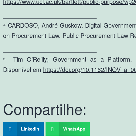
https://www.ucl.ac.uk/bartlett/public-purpose/wp
____________________________
⁴ CARDOSO, André Guskow. Digital Government, P
on Procurement Law. Public Procurement Law Rev
____________________________
⁵ Tim O’Reilly; Government as a Platform. I
Disponível em
https://doi.org/10.1162/INOV_a_0
Compartilhe:
LinkedIn
WhatsApp