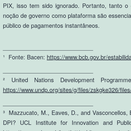
PIX, isso tem sido ignorado. Portanto, tanto o 
noção de governo como plataforma são essenciai
público de pagamentos instantâneos.
____________________________
¹ Fonte: Bacen:
https://www.bcb.gov.br/estabilida
____________________________
² United Nations Development Programm
https://www.undp.org/sites/g/files/zskgke326/fi
____________________________
³ Mazzucato, M., Eaves, D., and Vasconcellos, B. 
DPI? UCL Institute for Innovation and Publ