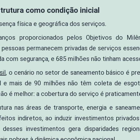
strutura como condição inicial
esença física e geográfica dos serviços.
ços proporcionados pelos Objetivos do Milên
 pessoas permanecem privadas de serviços essenci
da com segurança, e 685 milhões não tinham acesso
sil
, o cenário no setor de saneamento básico é pre
l e mais de 90 milhões não têm coleta de esgot
ção é melhor: a cobertura do serviço é praticament
utura nas áreas de transporte, energia e saneame
itos indiretos, ao induzir investimentos privados
l desses investimentos gera disparidades region
mais pobres à dinâmica econômica nacional.