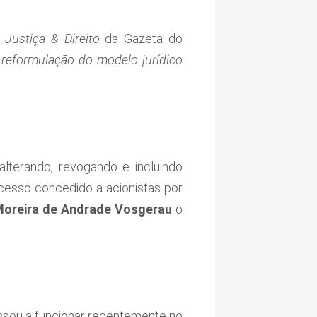
o
Justiça & Direito
da Gazeta do
 reformulação do modelo jurídico
lterando, revogando e incluindo
recesso concedido a acionistas por
 Moreira de Andrade Vosgerau
o
ssou a funcionar recentemente no