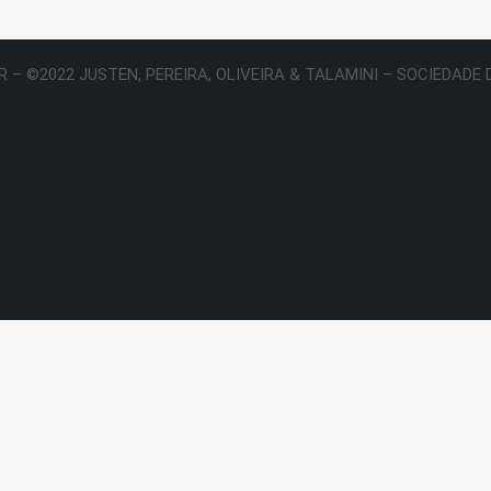
 – ©2022 JUSTEN, PEREIRA, OLIVEIRA & TALAMINI – SOCIEDAD