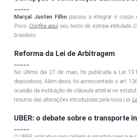
_____
Marçal Justen Filho
passou a integrar o corpo 
Povo.
Confira aqui
seu texto de estreia intitulado
C
brasileiro.
Reforma da Lei de Arbitragem
_____
No último dia 27 de maio, foi publicada a Lei 13
dispositivos. Além disso, foi acrescentado o art. 1
ocasião da instituição de cláusula arbitral no estatu
resumo das alterações introduzidas pela nova Lei.
L
UBER: o debate sobre o transporte i
_____
O UBER, aplicativo para
tablets
e
smartphones
que c