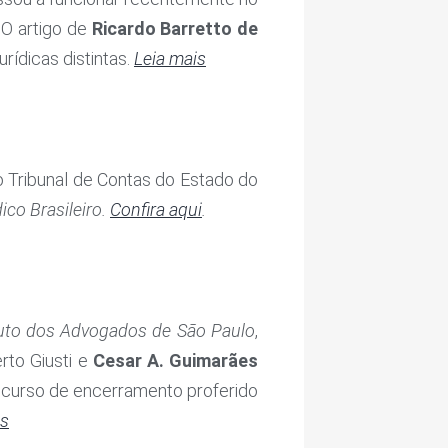
 O artigo de
Ricardo Barretto de
rídicas distintas.
L
eia
mais
o Tribunal de Contas do Estado do
co Brasileiro.
Confira aqui
.
tuto dos Advogados de São Paulo
,
rto Giusti e
Cesar A. Guimarães
discurso de encerramento proferido
is