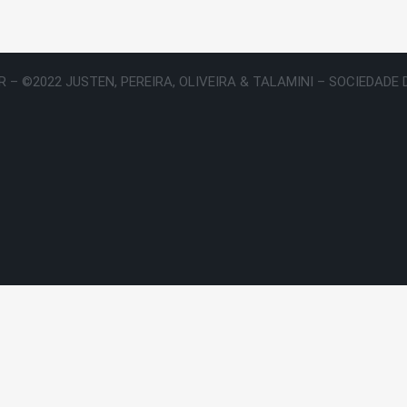
 – ©2022 JUSTEN, PEREIRA, OLIVEIRA & TALAMINI – SOCIEDAD