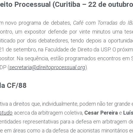
reito Processual (Curitiba – 22 de outubro
u um novo programa de debates,
Café com Torradas do I
ontro, um expositor defende por vinte minutos uma te
ticado por dois debatedores, tendo depois a oportunida
a 21 de setembro, na Faculdade de Direito da USP. O próxi
sitor. Na sequência, estão programados encontros em Salv
DP (
secretaria@direitoprocessual.
org
).
 da CF/88
va a direitos que, individualmente, podem não ter grand
studo
acerca da arbitragem coletiva,
Cesar Pereira
e
Luí
 a entidades representativas para a defesa em arbitragem d
e em áreas como a da defesa de acionistas minoritários e