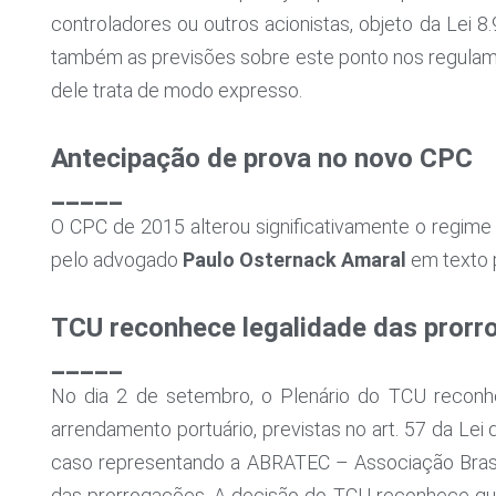
controladores ou outros acionistas, objeto da Lei 8.
também as previsões sobre este ponto nos regulamen
dele trata de modo expresso.
Antecipação de prova no novo CPC
_____
O CPC de 2015 alterou significativamente o regim
pelo advogado
Paulo Osternack Amaral
em texto p
TCU reconhece legalidade das prorr
_____
No dia 2 de setembro, o Plenário do TCU reconh
arrendamento portuário, previstas no art. 57 da Lei 
caso representando a ABRATEC – Associação Brasil
das prorrogações. A decisão do TCU reconhece que