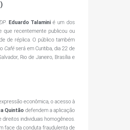
)
BDP
.
Eduardo Talamini
é um dos
se que recentemente publicou ou
de de réplica. O público também
mo
Café
será em Curitiba, dia 22 de
ador, Rio de Janeiro, Brasília e
e expressão econômica, o acesso à
sa Quintão
defendem a aplicação
e direitos individuais homogêneos.
m face da conduta fraudulenta de