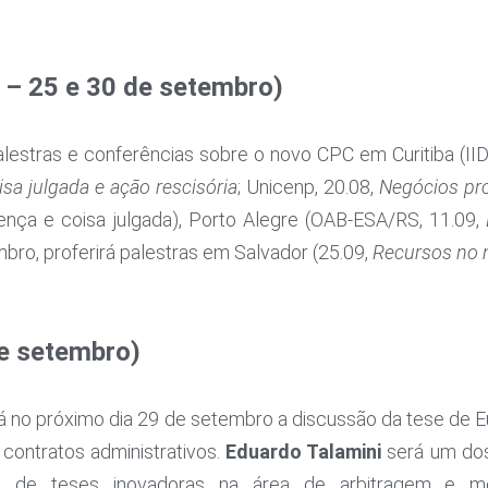
 – 25 e 30 de setembro)
alestras e conferências sobre o novo CPC em Curitiba (II
isa julgada e ação rescisória
; Unicenp, 20.08,
Negócios pr
tença e coisa julgada), Porto Alegre (OAB-ESA/RS, 11.09,
mbro, proferirá palestras em Salvador (25.09,
Recursos no
e setembro)
 no próximo dia 29 de setembro a discussão da tese de Eu
 contratos administrativos.
Eduardo Talamini
será um do
a de teses inovadoras na área de arbitragem e 