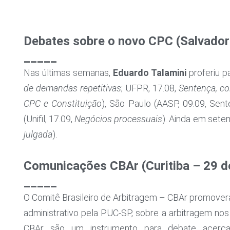
Debates sobre o novo CPC (Salvador
_____
Nas últimas semanas,
Eduardo Talamini
proferiu p
de demandas repetitivas
; UFPR, 17.08,
Sentença, co
CPC e Constituição
), São Paulo (AASP, 09.09, Sen
(Unifil, 17.09,
Negócios processuais
). Ainda em sete
julgada
).
Comunicações CBAr (Curitiba – 29 d
_____
O Comitê Brasileiro de Arbitragem – CBAr promoverá
administrativo pela PUC-SP, sobre a arbitragem nos
CBAr são um instrumento para debate acerc