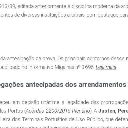
913/89, editada anteriormente à disciplina moderna da arbi
tos de diversas instituições arbitrais, com destaque par
e da antecipação da prova. Os principais contornos dess
ublicado no Informativo Migalhas nº 3.696.
Leia mais
.
ogações antecipadas dos arrendamentos 
eceu em decisão unânime a legalidade das prorrogaçõe
dos Portos (
Acórdão 2200/2015-Plenário
). A
Justen, Pere
eira dos Terminais Portuários de Uso Público, que defe
 as prorrogações antecipadas são um importante mecanis