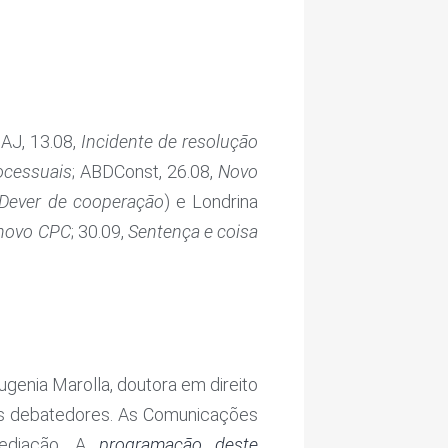
DAJ, 13.08,
Incidente de resolução
ocessuais
; ABDConst, 26.08,
Novo
Dever de cooperação
) e Londrina
 novo CPC
; 30.09,
Sentença e coisa
genia Marolla, doutora em direito
s debatedores. As Comunicações
mediação. A
programação deste