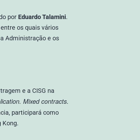
ado por
Eduardo Talamini
.
entre os quais vários
da Administração e os
bitragem e a CISG na
cation. Mixed contracts.
cia, participará como
g Kong.