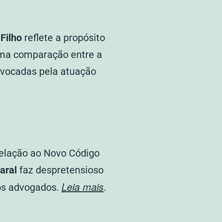
Filho
reflete a propósito
 uma comparação entre a
rovocadas pela atuação
elação ao Novo Código
aral
faz despretensioso
Leia mais
dos advogados.
.