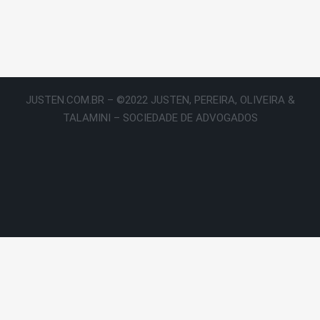
JUSTEN.COM.BR – ©2022 JUSTEN, PEREIRA, OLIVEIRA &
TALAMINI – SOCIEDADE DE ADVOGADOS