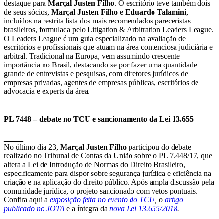
destaque para
Marçal Justen Filho
. O escritório teve também dois
de seus sócios,
Marçal Justen Filho
e
Eduardo Talamini
,
incluídos na restrita lista dos mais recomendados pareceristas
brasileiros, formulada pelo Litigation & Arbitration Leaders League.
O Leaders League é um guia especializado na avaliação de
escritórios e profissionais que atuam na área contenciosa judiciária e
arbitral. Tradicional na Europa, vem assumindo crescente
importância no Brasil, destacando-se por fazer uma quantidade
grande de entrevistas e pesquisas, com diretores jurídicos de
empresas privadas, agentes de empresas públicas, escritórios de
advocacia e experts da área.
PL 7448 – debate no TCU e sancionamento da Lei 13.655
_____
No último dia 23,
Marçal Justen Filho
participou do debate
realizado no Tribunal de Contas da União sobre o PL 7.448/17, que
altera a Lei de Introdução de Normas do Direito Brasileiro,
especificamente para dispor sobre segurança jurídica e eficiência na
criação e na aplicação do direito público. Após ampla discussão pela
comunidade jurídica, o projeto sancionado com vetos pontuais.
Confira aqui a
exposição feita no evento do TCU
,
o
artigo
publicado no JOTA
e a íntegra da
nova Lei 13.655/2018
.