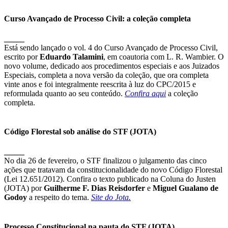
Curso Avançado de Processo Civil: a coleção completa
_____
Está sendo lançado o vol. 4 do Curso Avançado de Processo Civil,
escrito por
Eduardo Talamini
, em coautoria com L. R. Wambier. O
novo volume, dedicado aos procedimentos especiais e aos Juizados
Especiais, completa a nova versão da coleção, que ora completa
vinte anos e foi integralmente reescrita à luz do CPC/2015 e
reformulada quanto ao seu conteúdo.
Confira aqui
a coleção
completa.
Código Florestal sob análise do STF (JOTA)
_____
No dia 26 de fevereiro, o STF finalizou o julgamento das cinco
ações que tratavam da constitucionalidade do novo Código Florestal
(Lei 12.651/2012). Confira o texto publicado na Coluna do Justen
(JOTA) por
Guilherme F. Dias Reisdorfer
e
Miguel Gualano de
Godoy
a respeito do tema.
Site do Jota
.
Processo Constitucional na pauta do STF (JOTA)