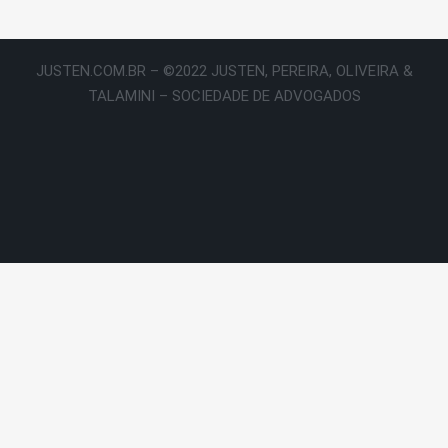
JUSTEN.COM.BR – ©2022 JUSTEN, PEREIRA, OLIVEIRA &
TALAMINI – SOCIEDADE DE ADVOGADOS