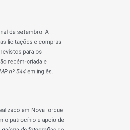
inal de setembro. A
nas licitações e compras
revistos para os
ção recém-criada e
MP nº 544
em inglês.
 realizado em Nova Iorque
 o patrocínio e apoio de
a
galeria de fotografias
do