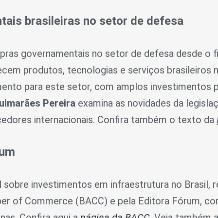
is brasileiras no setor de defesa
pras governamentais no setor de defesa desde o f
ecem produtos, tecnologias e serviços brasileiros 
amento para este setor, com amplos investimentos p
Guimarães Pereira
examina as novidades da legisla
edores internacionais. Confira também o texto da
orum
al sobre investimentos em infraestrutura no Brasil,
ber of Commerce (BACC) e pela Editora Fórum, com
nas. Confira aqui a
página da BACC
. Veja também 