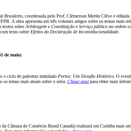
al Brasileiro
, coordenada pelo Prof. Clèmerson Merlin Clève e editada 
FPR. A obra apresenta em três volumes artigos sobre os temas mais rel
m textos sobre
Arbitragem e Constituição
e
Serviço público na ordem e
 com texto sobre
Efeitos da Declaração de Inconstitucionalidade
.
31 de maio)
o ciclo de palestras intitulado
Portos: Um Desafio Histórico
. O even
o os temas mais atuais sobre o setor.
Clique aqui
para obter mais inform
a Câmara de Comércio Brasil Canadá) realizará em Curitiba mais uma