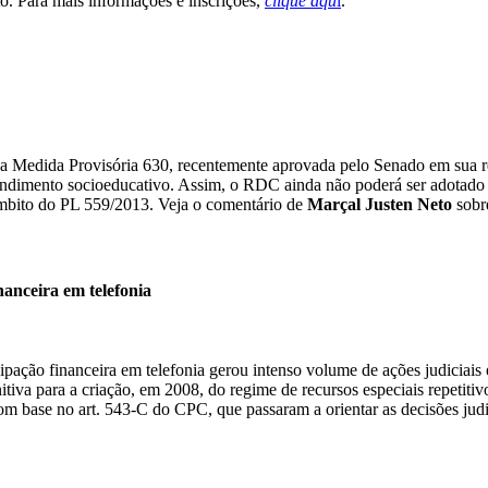
to. Para mais informações e inscrições,
clique aqu
i
.
a Medida Provisória 630, recentemente aprovada pelo Senado em sua re
endimento socioeducativo. Assim, o RDC ainda não poderá ser adotado par
 âmbito do PL 559/2013. Veja o comentário de
Marçal Justen Neto
sobr
nanceira em telefonia
ipação financeira em telefonia gerou intenso volume de ações judiciais 
itiva para a criação, em 2008, do regime de recursos especiais repetit
m base no art. 543-C do CPC, que passaram a orientar as decisões judic