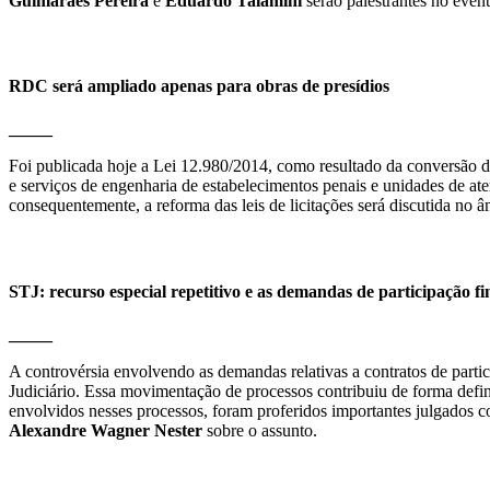
Guimarães Pereira
e
Eduardo Talamini
serão palestrantes no even
RDC será ampliado apenas para obras de presídios
_____
Foi publicada hoje a Lei 12.980/2014, como resultado da conversão d
e serviços de engenharia de estabelecimentos penais e unidades de at
consequentemente, a reforma das leis de licitações será discutida no
STJ: recurso especial repetitivo e as demandas de participação fi
_____
A controvérsia envolvendo as demandas relativas a contratos de partic
Judiciário. Essa movimentação de processos contribuiu de forma defin
envolvidos nesses processos, foram proferidos importantes julgados co
Alexandre Wagner Nester
sobre o assunto.