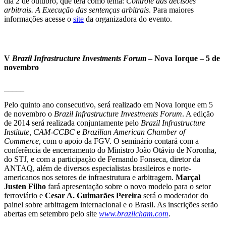
dia 2 de outubro, que terá como tema:
Controle das decisões
arbitrais. A Execução das sentenças arbitrais
. Para maiores
informações acesse o
site
da organizadora do evento.
V
Brazil Infrastructure Investments Forum
– Nova Iorque – 5 de
novembro
_____
Pelo quinto ano consecutivo, será realizado em Nova Iorque em 5
de novembro o
Brazil Infrastructure Investments Forum
. A edição
de 2014 será realizada conjuntamente pelo
Brazil Infrastructure
Institute, CAM-CCBC
e
Brazilian American Chamber of
Commerce
, com o apoio da FGV. O seminário contará com a
conferência de encerramento do Ministro João Otávio de Noronha,
do STJ, e com a participação de Fernando Fonseca, diretor da
ANTAQ, além de diversos especialistas brasileiros e norte-
americanos nos setores de infraestrutura e arbitragem.
Marçal
Justen Filho
fará apresentação sobre o novo modelo para o setor
ferroviário e
Cesar A. Guimarães Pereira
será o moderador do
painel sobre arbitragem internacional e o Brasil. As inscrições serão
abertas em setembro pelo site
www.brazilcham.com
.