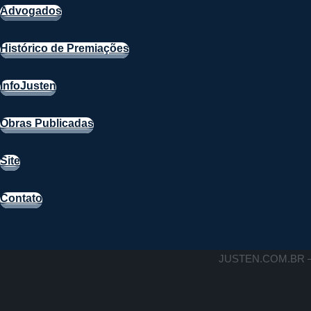
Advogados
Histórico de Premiações
InfoJusten
Obras Publicadas
Site
Contato
JUSTEN.COM.BR –