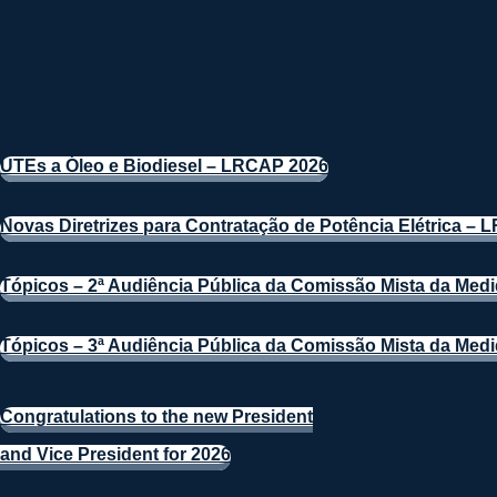
UTEs a Óleo e Biodiesel – LRCAP 2026
Novas Diretrizes para Contratação de Potência Elétrica –
Tópicos – 2ª Audiência Pública da Comissão Mista da Medid
Tópicos – 3ª Audiência Pública da Comissão Mista da Medid
Congratulations to the new President
and Vice President for 2026