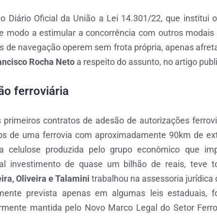
no Diário Oficial da União a Lei 14.301/22, que institu
e modo a estimular a concorrência com outros modais d
as de navegação operem sem frota própria, apenas afre
ancisco Rocha Neto
a respeito do assunto, no artigo publ
o ferroviária
imeiros contratos de adesão de autorizações ferroviá
anos de uma ferrovia com aproximadamente 90km de ex
a celulose produzida pelo grupo econômico que im
l investimento de quase um bilhão de reais, teve to
ira, Oliveira e Talamini
trabalhou na assessoria jurídica 
emente prevista apenas em algumas leis estaduais, f
iormente mantida pelo Novo Marco Legal do Setor Ferrov