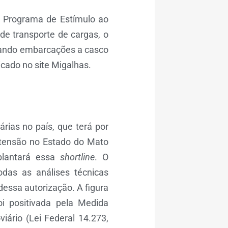
i o Programa de Estímulo ao
e transporte de cargas, o
tando embarcações a casco
icado no site Migalhas.
rias no país, que terá por
tensão no Estado do Mato
plantará essa
shortline
. O
das as análises técnicas
dessa autorização. A figura
oi positivada pela Medida
iário (Lei Federal 14.273,