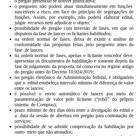
o pregão presencial se houver justificativa;
o pregoeiro não poderá atuar simultaneamente em funções
suscetíveis a risco, em face do princípio de segregações de
funções. Assim, por exemplo, não poderá elaborar edital,
julgar recursos nem adjudicar o objeto;
possibilidade de pregão com inversão de fases, em que só
disputem da fase de lances os licitantes habilitados;
na ordem normal de fases, deixa de existir a análise de
conformidade das propostas feitas pelo pregoeiro antes da
fase de lances;
na ordem normal de fases, apenas o licitante vencedor deve
apresentar os documentos de habilitação e somente depois da
fase de julgamento da proposta, tal como era no regime antigo
do pregão antes do Decreto 10.024/2019;
no pregão eletrônico da Administração federal, é obrigatório
que o edital estabeleça intervalo mínimo de diferença de valor
entre os lances;
é possível o envio automático de lances por meio de
parametrização de valor pelo licitante (“robô” do próprio
sistema de Compras);
prazo mínimo de dez dias úteis entre a divulgação do edital e
a data da sessão de abertura em pregão para contratação de
serviços;
possibilidade de se admitir comprovação da habilitação por
outro meio que não atestados;