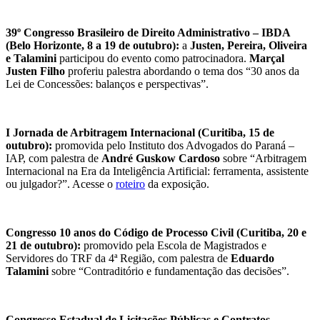
39º Congresso Brasileiro de Direito Administrativo – IBDA
(Belo Horizonte, 8 a 19 de outubro):
a
Justen, Pereira, Oliveira
e Talamini
participou do evento como patrocinadora.
Marçal
Justen Filho
proferiu palestra abordando o tema dos “30 anos da
Lei de Concessões: balanços e perspectivas”.
I Jornada de Arbitragem Internacional (Curitiba, 15 de
outubro):
promovida pelo Instituto dos Advogados do Paraná –
IAP, com palestra de
André Guskow Cardoso
sobre “Arbitragem
Internacional na Era da Inteligência Artificial: ferramenta, assistente
ou julgador?”. Acesse o
roteiro
da exposição.
Congresso 10 anos do Código de Processo Civil (Curitiba, 20 e
21 de outubro):
promovido pela Escola de Magistrados e
Servidores do TRF da 4ª Região,
com palestra de
Eduardo
Talamini
sobre “Contraditório e fundamentação das decisões”.
Congresso Estadual de Licitações Públicas e Contratos –