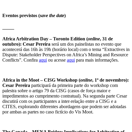
Eventos previstos (
save the date
)
_____
Africa Arbitration Day – Toronto Edition (
online
, 31 de
outubro): Cesar Pereira
será um dos painelistas no evento que
acontecerá das 16h às 19h (horário local) com o tema “Extractives in
Dispute: Stakeholder Perspectives on Africa’s Mining and Resource
Conflicts”. Confira
aqui
ou a
cesse
aqui
para mais informações.
Africa in the Moot – CISG Workshop (
online
, 1º de novembro):
Cesar Pereira
participará da primeira parte do workshop com
palestra sobre o artigo 79 da CISG (casos de força maior e
impedimentos ao cumprimento contratual). Na segunda parte Cesar
discutirá com os participantes a inter-relação entre a CISG e a
CITES, explorando diferentes abordagens que podem ser adotadas
por ambas as partes no caso fictício do Vis Moot.
The Canada – MENA Bridge: Implications for Arbitration of