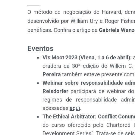
_____
O método de negociação de Harvard, de
desenvolvido por William Ury e Roger Fishe
benéficas. Confira o artigo de
Gabriela Wanz
Eventos
Vis Moot 2023 (Viena, 1 a 6 de abril):
a
oradora da 30ª edição do Willem C. 
Pereira
também esteve presente como 
Webinar sobre responsabilidade admin
Reisdorfer
participará de webinar do I
regimes de responsabilidade admin
acessadas
aqui
.
The Ethical Arbitrator: Conflict Conu
do curso oferecido pelo Chartered In
Development Series”. Trata-se de seis