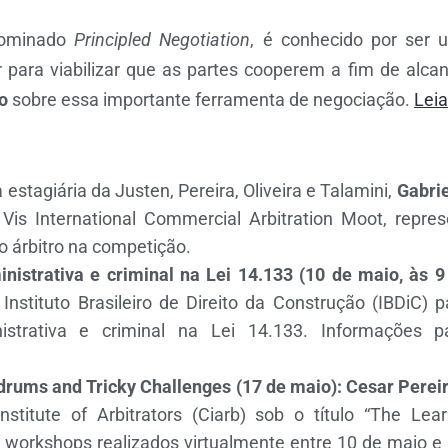
nominado
Principled Negotiation
, é conhecido por ser 
r para viabilizar que as partes cooperem a fim de al
o
sobre essa importante ferramenta de negociação.
Lei
 estagiária da Justen, Pereira, Oliveira e Talamini,
Gabri
Vis International Commercial Arbitration Moot, repr
árbitro na competição.
istrativa e criminal na Lei 14.133 (10 de maio, às 9
nstituto Brasileiro de Direito da Construção (IBDiC) p
istrativa e criminal na Lei 14.133. Informações 
ndrums and Tricky Challenges (17 de maio): Cesar Perei
stitute of Arbitrators (Ciarb) sob o título “The Learn
 workshops realizados virtualmente entre 10 de maio e 