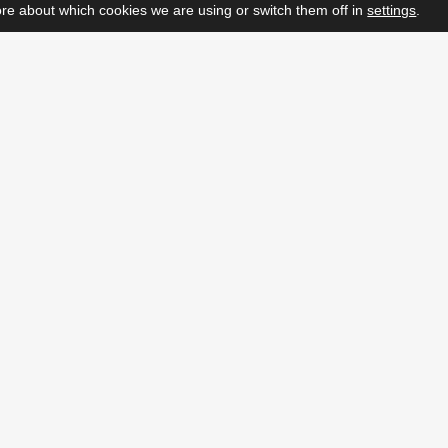
re about which cookies we are using or switch them off in
settings
.