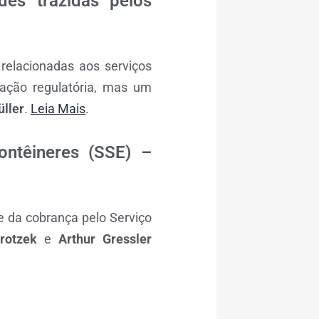
es trazidas pelos
relacionadas aos serviços
ação regulatória, mas um
üller
.
Leia Mais
.
ontêineres (SSE) –
e da cobrança pelo Serviço
rotzek
e
Arthur Gressler