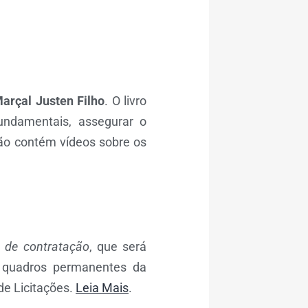
arçal Justen Filho
. O livro
undamentais, assegurar o
ão contém vídeos sobre os
 de contratação
, que será
s quadros permanentes da
de Licitações.
Leia Mais
.