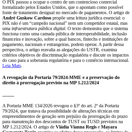
O PIX passou a ocupar o centro de um contencioso comercial
formalizado pelos Estados Unidos, que o apontam como possível
fonte de tratamento desigual no mercado de pagamentos. O artigo de
André Guskow Cardoso
propõe uma leitura jurídica essencial: o
PIX não é um “campeão nacional” nem um competidor estatal, mas
uma
infraestrutura pública digital
. O texto demonstra que o sistema
funciona como uma camada pública de interoperabilidade, inclusão
financeira e inovação, sobre a qual bancos, fintechs e instituições de
pagamento, nacionais e estrangeiras, podem operar. A partir dessa
perspectiva, o artigo reavalia as alegações do USTR, examina
critérios objetivos de discriminação regulatória e discute os impactos
do caso para a soberania regulatória e para o comércio internacional.
Leia Mais
.
A revogação da Portaria 79/2024-MME e a preservação do
direito à prorrogação previsto na MP 1.212/2024
_____
A Portaria MME 134/2026 revogou o §3º do art. 2º da Portaria
79/2024, que tratava da possibilidade de alterações técnicas em
empreendimentos de geração sem prejuízo da prorrogação do prazo
para manutenção dos descontos de TUST ou TUSD previstos na
MP 1.212/2024. O artigo de
Vládia Vianna Regis
e
Mayara