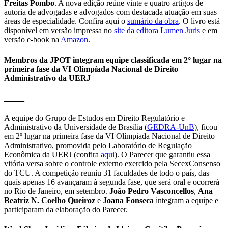
Freitas Pombo
. A nova edição reúne vinte e quatro artigos de
autoria de advogadas e advogados com destacada atuação em suas
áreas de especialidade. Confira aqui o
sumário da obra
. O livro está
disponível em versão impressa no
site da editora Lumen Juris
e em
versão e-book na
Amazon
.
Membros da JPOT integram equipe classificada em 2° lugar na
primeira fase da VI Olimpíada Nacional de Direito
Administrativo da UERJ
_____
A equipe do Grupo de Estudos em Direito Regulatório e
Administrativo da Universidade de Brasília (
GEDRA-UnB
), ficou
em 2º lugar na primeira fase da VI Olímpiada Nacional de Direito
Administrativo, promovida pelo Laboratório de Regulação
Econômica da UERJ (confira
aqui
). O Parecer que garantiu essa
vitória versa sobre o controle externo exercido pela SecexConsenso
do TCU. A competição reuniu 31 faculdades de todo o país, das
quais apenas 16 avançaram à segunda fase, que será oral e ocorrerá
no Rio de Janeiro, em setembro.
João Pedro Vasconcellos
,
Ana
Beatriz N. Coelho Queiroz
e
Joana Fonseca
integram a equipe e
participaram da elaboração do Parecer.