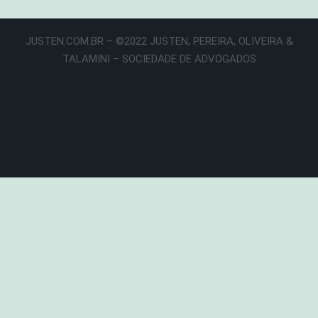
JUSTEN.COM.BR – ©2022 JUSTEN, PEREIRA, OLIVEIRA &
TALAMINI – SOCIEDADE DE ADVOGADOS