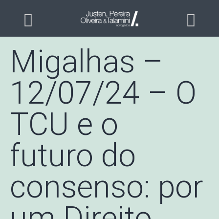
Migalhas –
12/07/24 – O
TCU e o
futuro do
consenso: por
um Direito