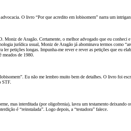
advocacia. O livro “Por que acredito em lobisomem” narra um intrigant
 D. Moniz de Aragão. Certamente, o melhor advogado que eu conheci e q
nologia jurídica usual, Moniz de Aragão já abominava termos como “are
ler petições longas. Impunha-me rever e rever as petições que eu elab
té meados de 1980.
lobisomem”. Eu não me lembro muito bem de detalhes. O livro foi escr
o STF.
orme, mas interditada (por oligofrenia), lavra um testamento deixando o
erdição é “reinstalada”. Logo depois, a “testadora” falece.