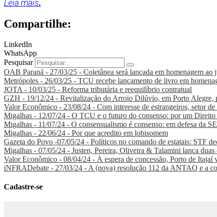
Leia mais
.
Compartilhe:
LinkedIn
WhatsApp
Pesquisar
OAB Paraná - 27/03/25 - Coletânea será lançada em homenagem ao ju
Metrópoles - 26/03/25 - TCU recebe lançamento de livro em homenag
JOTA - 10/03/25 - Reforma tributária e reequilíbrio contratual
GZH - 19/12/24 - Revitalização do Arroio Dilúvio, em Porto Alegre, 
Valor Econômico - 23/08/24 - Com interesse de estrangeiros, setor de
Migalhas - 12/07/24 - O TCU e o futuro do consenso: por um Direito
Migalhas - 11/07/24 - O consensualismo é consenso: em defesa da
Migalhas - 22/06/24 - Por que acredito em lobisomem
Gazeta do Povo -07/05/24 - Políticos no comando de estatais: STF de
Migalhas - 07/05/24 - Justen, Pereira, Oliveira & Talamini lança duas
Valor Econômico - 08/04/24 - À espera de concessão, Porto de Itajaí v
iNFRADebate - 27/03/24 - A (nova) resolução 112 da ANTAQ e a co
Cadastre-se