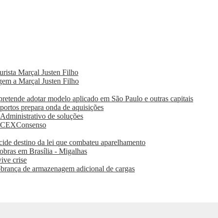
rista Marçal Justen Filho
em a Marçal Justen Filho
pretende adotar modelo aplicado em São Paulo e outras capitais
 portos prepara onda de aquisições
 Administrativo de soluções
 SECEXConsenso
cide destino da lei que combateu aparelhamento
 obras em Brasília - Migalhas
ive crise
brança de armazenagem adicional de cargas