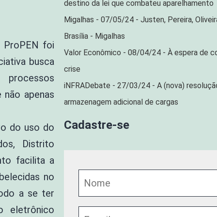
destino da lei que combateu aparelhamento
Migalhas - 07/05/24 - Justen, Pereira, Olivei
Brasília - Migalhas
– ProPEN foi
Valor Econômico - 08/04/24 - À espera de co
ciativa busca
crise
s processos
iNFRADebate - 27/03/24 - A (nova) resoluç
 e não apenas
armazenagem adicional de cargas
Cadastre-se
vo do uso do
os, Distrito
o facilita a
belecidas no
odo a se ter
o eletrônico