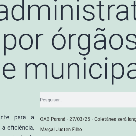
administra
 por órgão
 e municip
ante para a
OAB Paraná - 27/03/25 - Coletânea será lan
a eficiência,
Marçal Justen Filho