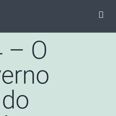
 – O
verno
 do