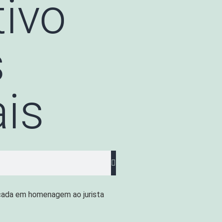
tivo
s
ais
çada em homenagem ao jurista