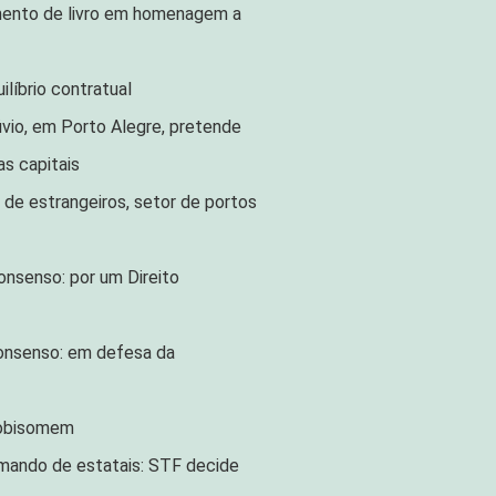
mento de livro em homenagem a
líbrio contratual
úvio, em Porto Alegre, pretende
s capitais
de estrangeiros, setor de portos
onsenso: por um Direito
onsenso: em defesa da
lobisomem
mando de estatais: STF decide