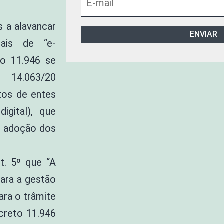
s a alavancar
bais de “e-
to 11.946 se
 14.063/20
tos de entes
igital), que
la adoção dos
t. 5º que “A
para a gestão
para o trâmite
ecreto 11.946