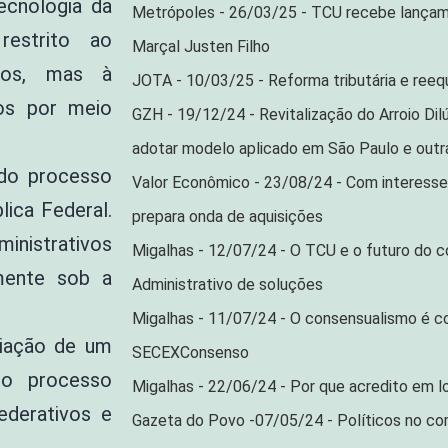
ecnologia da
Metrópoles - 26/03/25 - TCU recebe lança
estrito ao
Marçal Justen Filho
tos, mas à
JOTA - 10/03/25 - Reforma tributária e reequi
vos por meio
GZH - 19/12/24 - Revitalização do Arroio Dil
adotar modelo aplicado em São Paulo e outra
 do processo
Valor Econômico - 23/08/24 - Com interesse 
lica Federal.
prepara onda de aquisições
ministrativos
Migalhas - 12/07/24 - O TCU e o futuro do c
lmente sob a
Administrativo de soluções
Migalhas - 11/07/24 - O consensualismo é c
iação de um
SECEXConsenso
do processo
Migalhas - 22/06/24 - Por que acredito em 
ederativos e
Gazeta do Povo -07/05/24 - Políticos no co