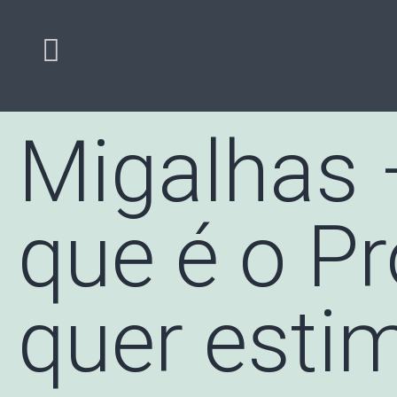
Migalhas 
que é o P
quer esti