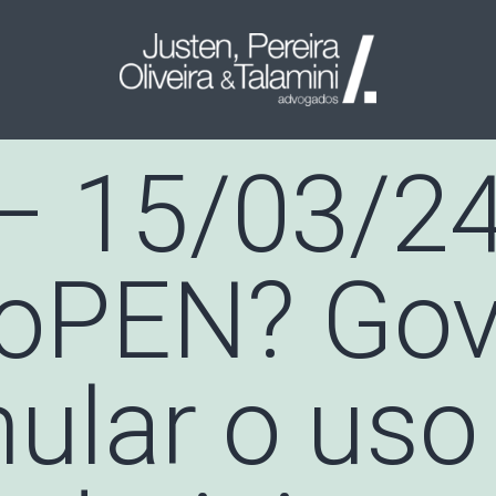
– 15/03/24
roPEN? Go
mular o uso