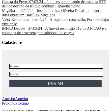
Gazeta do Povo -07/05/24 - Políticos no comando de estatais: STF
decide destino da lei que combateu aparelhamento
Migalhas - 07/05/24 - Justen, Pereira, Oliveira & Talamini lança
duas obras em Brasília - Migalhas
Valor Econômico - 08/04/24 - À espera de concessão, Porto de Itajaí
vive crise
iNFRADebate - 27/03/24 - A (nova) resolução 112 da ANTAQ e a
cobrança de armazenagem adicional de cargas
Cadastre-se
Anterior
Anterior
Próximo
Próximo