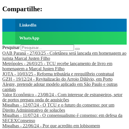
Compartilhe:
LinkedIn
WhatsApp
Pesquisar
OAB Paraná - 27/03/25 - Coletânea será lançada em homenagem ao
jurista Marçal Justen Filho
Metrópoles - 26/03/25 - TCU recebe lançamento de livro em
homenagem a Marçal Justen Filho
JOTA - 10/03/25 - Reforma tributária e reequilíbrio contratual
GZH - 19/12/24 - Revitalização do Arroio Dilúvio, em Porto
Alegre, pretende adotar modelo aplicado em São Paulo e outras
capitais
Valor Econômico - 23/08/24 - Com interesse de estrangeiros, setor
de portos prepara onda de aquisições
Migalhas - 12/07/24 - O TCU e o futuro do consenso: por um
Direito Administrativo de soluções
Migalhas - 11/07/24 - O consensualismo é consenso: em defesa da
SECEXConsenso
Migalhas - 22/06/24 - Por que acredito em lobisomem